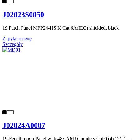
J02023S0050
19 Patch Panel MPP24-HS K Cat.6A(IEC) shielded, black
Zapytaj o cenę
Szczegóły
J02024A0007
19-Feedthrough Panel with 48x AMJ Couplers Cat.6 (4x12), 1 ...