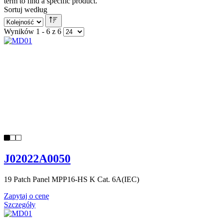
term to find a specific product.
Sortuj według
Wyników 1 - 6 z 6
J02022A0050
19 Patch Panel MPP16-HS K Cat. 6A(IEC)
Zapytaj o cenę
Szczegóły