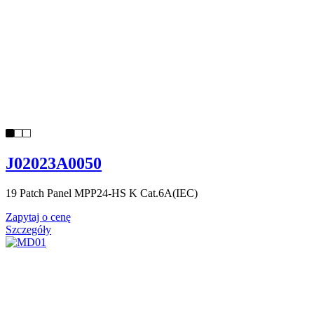
J02023A0050
19 Patch Panel MPP24-HS K Cat.6A(IEC)
Zapytaj o cenę
Szczegóły