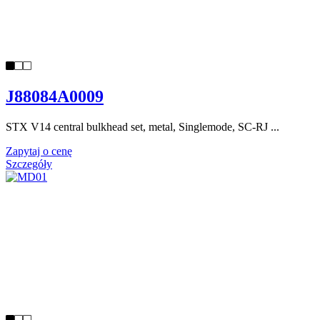
J88084A0009
STX V14 central bulkhead set, metal, Singlemode, SC-RJ ...
Zapytaj o cenę
Szczegóły