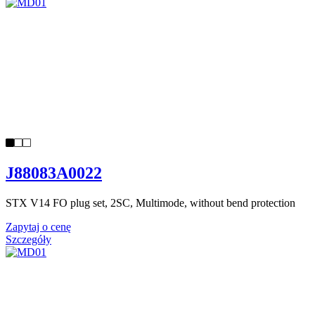
J88083A0022
STX V14 FO plug set, 2SC, Multimode, without bend protection
Zapytaj o cenę
Szczegóły